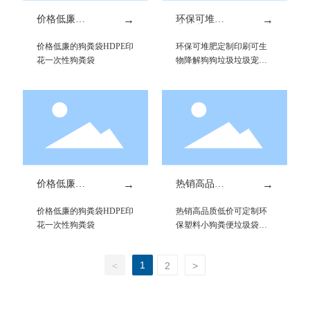
价格低廉的
→
环保可堆肥
→
狗粪袋HDP
定制印刷可
E印花一次
生物降解狗
价格低廉的狗粪袋HDPE印
环保可堆肥定制印刷可生
性狗粪袋
狗垃圾垃圾
宠物狗垃圾
花一次性狗粪袋
物降解狗狗垃圾垃圾宠物
袋
狗垃圾袋
价格低廉的
→
热销高品质
→
狗粪袋HDP
低价可定制
E印花一次
环保塑料小
价格低廉的狗粪袋HDPE印
热销高品质低价可定制环
性狗粪袋
狗粪便垃圾
袋卷装
花一次性狗粪袋
保塑料小狗粪便垃圾袋卷
装
1
<
2
>