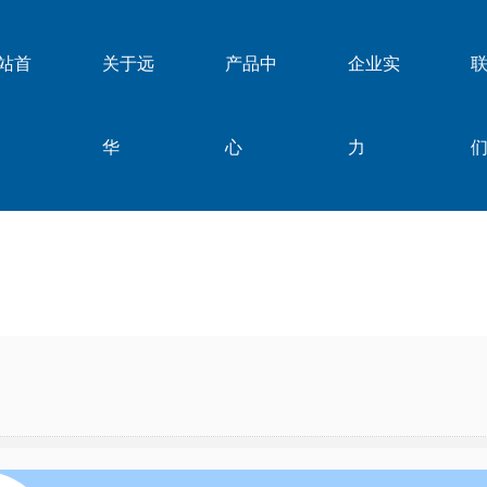
站首
关于远
产品中
企业实
华
心
力